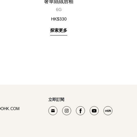
奢華絲絨唇釉
絲絨
SP
6G
HK$330
探索更多
立即訂閱
OOHK.COM