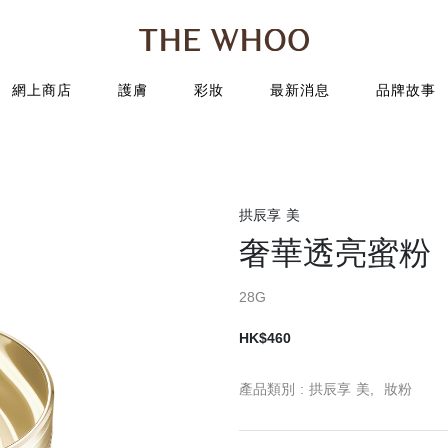
網上商店
護膚
彩妝
最新消息
品牌故事
面部護理
產品類別
產品
產品類別
產品系列
妝前乳
拱辰享
卸妝 / 潔顏
秘貼
氣墊粉底
拱辰享
拱辰享 美
肌底精華
還幼
粉底
天氣丹
奢華透亮蜜粉
養膚水
天率丹
妝粉
天率丹
乳液
天氣丹
眼妝
28G
精華 / 安瓶
津率享
唇妝
HK$460
眼部護理
拱辰享
面霜
拱辰享 水
產品類別 :
拱辰享 美,
妝粉
面膜
拱辰享 雪
特別護理
正胤肖