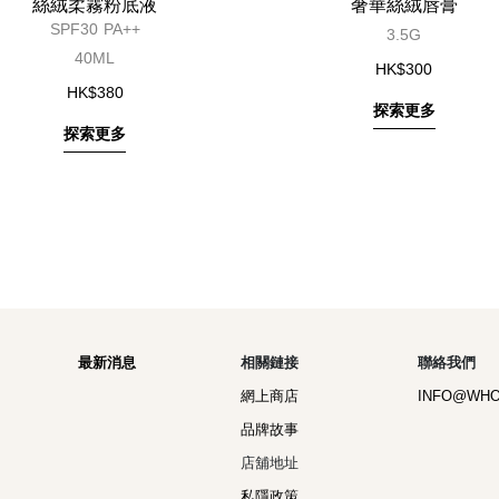
絲絨柔霧粉底液
奢華絲絨唇膏
SPF30 PA++
3.5G
40ML
HK$300
HK$380
探索更多
探索更多
最新消息
相關鏈接
聯絡我們
網上商店
INFO@WH
品牌故事
店舖地址
私隱政策