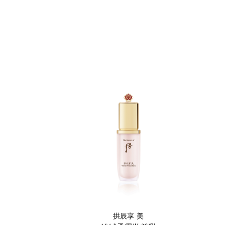
拱辰享 美