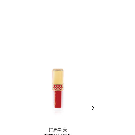
拱辰享 美