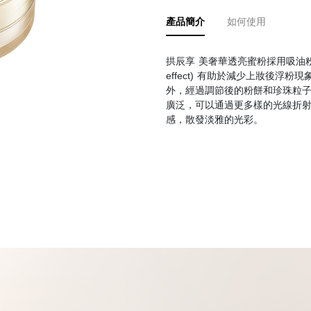
防曬護理
專業禦光
產品簡介
如何使用
身體護理
拱辰享 美奢華透亮蜜粉採用吸油粉體，
effect) 有助於減少上妝後
外，經過調節後的粉餅和珍珠粒
廣泛，可以通過更多樣的光線折
感，散發淡雅的光彩。