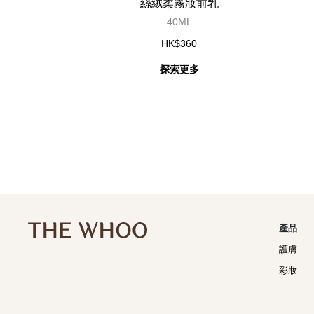
絲絨柔霧妝前乳
40ML
HK$360
探索更多
產品
護膚
彩妝